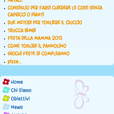
NATALE
CONSIGLIO PER FARSI CHIEDERE LE COSE SENZA
CAPRICCI O PIANTI
DUE METODI PER TOGLIERE IL CIUCCIO
TRUCCA BIMBI
FESTA DELLA MAMMA 2013
COME TOGLIRE IL PANNOLINO
GIOCHI FESTE DI COMPLEANNO
pizza...
Home
M
Chi Siamo
e
Obiettivi
n
News