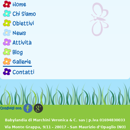
Home
M
Chi Siamo
e
Obiettivi
n
News
Attività
u
Blog
p
Gallerie
r
Contatti
i
n
c
Condividi con:
i
Babylandia di Marchini Veronica & C. sas | p.iva 01694830033
Via Monte Grappa, 9/11 - 28017 - San Maurizio d’Opaglio (NO)