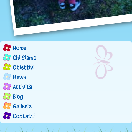
Home
M
Chi Siamo
e
Obiettivi
n
News
Attività
u
Blog
p
Gallerie
r
Contatti
i