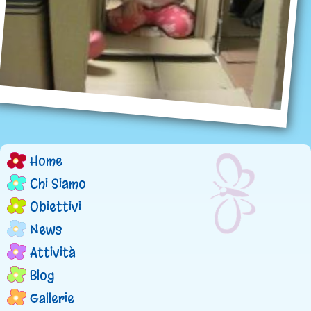
Home
M
Chi Siamo
e
Obiettivi
n
News
Attività
u
Blog
p
Gallerie